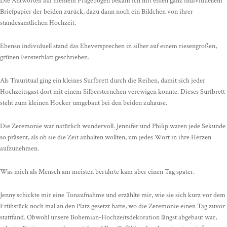
Die Antworten auf meinem Fragebogen bekam ich mit einen ganz individuellem
Briefpapier der beiden zurück, dazu dann noch ein Bildchen von ihrer
standesamtlichen Hochzeit.
Ebenso individuell stand das Eheversprechen in silber auf einem riesengroßen,
grünen Fensterblatt geschrieben.
Als Trauritual ging ein kleines Surfbrett durch die Reihen, damit sich jeder
Hochzeitsgast dort mit einem Silbersternchen verewigen konnte. Dieses Surfbrett
steht zum kleinen Hocker umgebaut bei den beiden zuhause.
Die Zeremonie war natürlich wundervoll. Jennifer und Philip waren jede Sekunde
so präsent, als ob sie die Zeit anhalten wollten, um jedes Wort in ihre Herzen
aufzunehmen.
Was mich als Mensch am meisten berührte kam aber einen Tag später.
Jenny schickte mir eine Tonaufnahme und erzählte mir, wie sie sich kurz vor dem
Frühstück noch mal an den Platz gesetzt hatte, wo die Zeremonie einen Tag zuvor
stattfand. Obwohl unsere Bohemian-Hochzeitsdekoration längst abgebaut war,