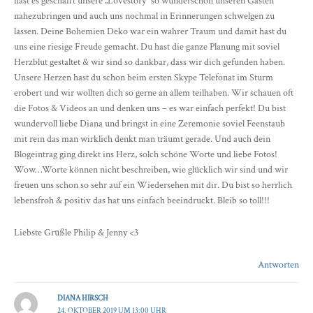
hast es geschafft unsere „Lovestory“ so wunderschön unseren Gästen
nahezubringen und auch uns nochmal in Erinnerungen schwelgen zu
lassen. Deine Bohemien Deko war ein wahrer Traum und damit hast du
uns eine riesige Freude gemacht. Du hast die ganze Planung mit soviel
Herzblut gestaltet & wir sind so dankbar, dass wir dich gefunden haben.
Unsere Herzen hast du schon beim ersten Skype Telefonat im Sturm
erobert und wir wollten dich so gerne an allem teilhaben. Wir schauen oft
die Fotos & Videos an und denken uns – es war einfach perfekt! Du bist
wundervoll liebe Diana und bringst in eine Zeremonie soviel Feenstaub
mit rein das man wirklich denkt man träumt gerade. Und auch dein
Blogeintrag ging direkt ins Herz, solch schöne Worte und liebe Fotos!
Wow…Worte können nicht beschreiben, wie glücklich wir sind und wir
freuen uns schon so sehr auf ein Wiedersehen mit dir. Du bist so herrlich
lebensfroh & positiv das hat uns einfach beeindruckt. Bleib so toll!!!
Liebste Grüßle Philip & Jenny <3
Antworten
DIANA HIRSCH
24. OKTOBER 2019 UM 13:00 UHR